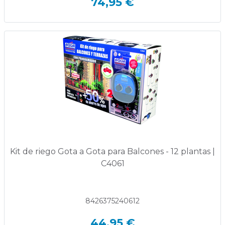
74,95 €
Kit de riego Gota a Gota para Balcones - 12 plantas |
C4061
8426375240612
44,95 €